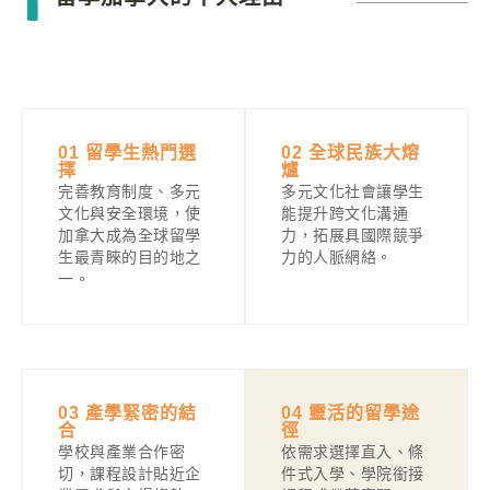
01 留學生熱門選
02 全球民族大熔
擇​
爐
完善教育制度、多元
多元文化社會讓學生
文化與安全環境，使
能提升跨文化溝通
加拿大成為全球留學
力，拓展具國際競爭
生最青睞的目的地之
力的人脈網絡。
一。
03 產學緊密的結
04 靈活的留學途
合
徑
學校與產業合作密
依需求選擇直入、條
切，課程設計貼近企
件式入學、學院銜接