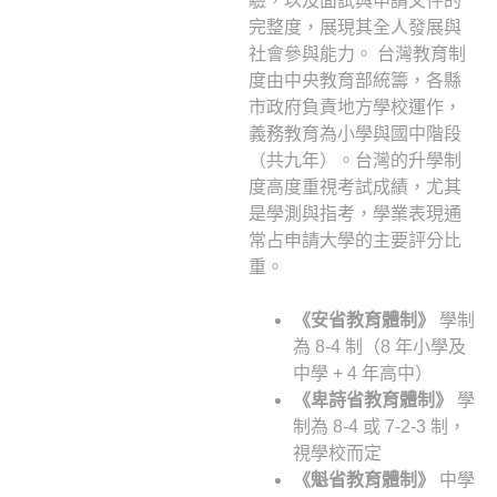
驗，以及面試與申請文件的
完整度，展現其全人發展與
社會參與能力。 台灣教育制
度由中央教育部統籌，各縣
市政府負責地方學校運作，
義務教育為小學與國中階段
（共九年）。台灣的升學制
度高度重視考試成績，尤其
是學測與指考，學業表現通
常占申請大學的主要評分比
重。
《安省教育體制》
學制
為 8-4 制（8 年小學及
中學 + 4 年高中）
《卑詩省教育體制》
學
制為 8-4 或 7-2-3 制，
視學校而定
《魁省教育體制》
中學