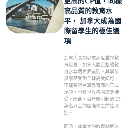
更高的CP值，同樣
高品質的教育水
平， 加拿大成為國
際留學生的極佳選
項
加拿大長期以來高度重視教
育發展，加拿大國民整體教
育水準居世界前列。其學位
與學歷受到全球高度認可，
不僅獲得台灣教育部的正式
承認，也被世界各國廣泛接
受。因此，每年吸引超過 13
萬名以上的國際學生前往深
造。
同時，加拿大的教育制度以