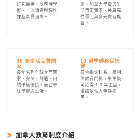
研究機構，以嚴謹學
家，加拿大學費與生
術、一流師資與彈性
活費更實惠，兼具高
課程享譽國際。
性價比與多元實習機
會。
09 高生活品質國
10 留學轉移民途
家
徑
長年名列全球宜居國
符合指定科系、學制
家，安全、舒適、自
與語言門檻，畢業後
然環境優良，適合專
可獲得 1-3 年工簽，
注學習與生活。
後續依個人條件移
民。
加拿大教育制度介紹