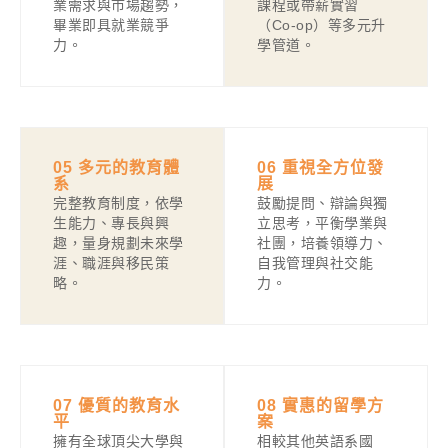
業需求與市場趨勢，
課程或帶薪實習
畢業即具就業競爭
（Co-op）等多元升
力。
學管道。
05 多元的教育體
06 重視全方位發
系
展
完整教育制度，依學
鼓勵提問、辯論與獨
生能力、專長與興
立思考，平衡學業與
趣，量身規劃未來學
社團，培養領導力、
涯、職涯與移民策
自我管理與社交能
略。
力。
07 優質的教育水
08 實惠的留學方
平
案
擁有全球頂尖大學與
相較其他英語系國