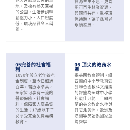
見大片綠草如茵的草
資源生生不息，更善
地，及擁有參天巨樹
用可再生林業資源，
的公園，生活步調輕
與環境共存，重視環
鬆壓力小，人口密度
保議題，讓子孫可以
低，環境品質令人稱
永續發展。
羨。
05完善的社會福
06 頂尖的教育水
利
準
1898年設立老年養老
採英國教育體制。紐
金制度，至今已超過
西蘭的中小學教育受
百年，醫療水準高，
到聯合國教科文組織
全家皆可享有一流的
的評鑒為全球中小學
醫療保險、社會福
的最佳典範，且紐西
利、保障家人高品質
蘭的英文教育水準與
的生活；17歲以下子
其它北美洲，歐洲及
女享受完全免費義務
澳洲等英語系國家並
教育。
駕齊驅。