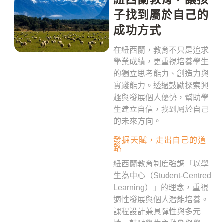
子找到屬於自己的
成功方式
在紐西蘭，教育不只是追求
學業成績，更重視培養學生
的獨立思考能力、創造力與
實踐能力。透過鼓勵探索興
趣與發展個人優勢，幫助學
生建立自信，找到屬於自己
的未來方向。
發掘天賦，走出自己的道
路
紐西蘭教育制度強調「以學
生為中心（Student-Centred
Learning）」的理念，重視
適性發展與個人潛能培養。
課程設計兼具彈性與多元