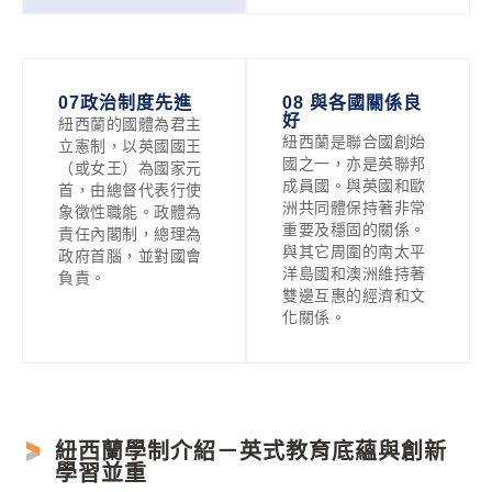
07政治制度先進
08 與各國關係良
好
紐西蘭的國體為君主
紐西蘭是聯合國創始
立憲制，以英國國王
國之一，亦是英聯邦
（或女王）為國家元
成員國。與英國和歐
首，由總督代表行使
洲共同體保持著非常
象徵性職能。政體為
重要及穩固的關係。
責任內閣制，總理為
與其它周圍的南太平
政府首腦，並對國會
洋島國和澳洲維持著
負責。
雙邊互惠的經濟和文
化關係。
紐西蘭學制介紹－英式教育底蘊與創新
學習並重