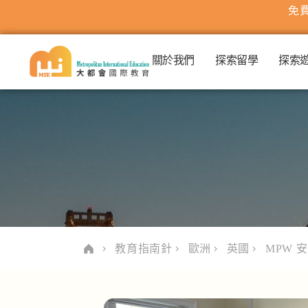
免費
關於我們
探索留學
探索
教育指南針
歐洲
英國
MPW 