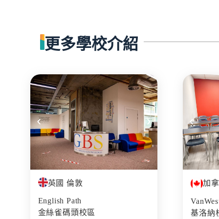
更多學校介紹
英國 倫敦
加拿
English Path
VanWest
金絲雀碼頭校區
基洛納