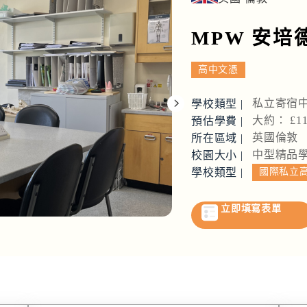
MPW 安培
高中文憑
私立寄宿
學校類型 |
大約： £11
預估學費 |
英國倫敦
所在區域 |
中型精品
校園大小 |
學校類型 |
國際私立
立即填寫表單