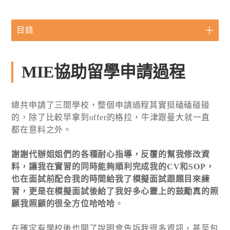
目錄
MIE協助留學申請過程
總共申請了三間學校，整個申請過程其實挺磕磕碰碰
的，除了比較早拿到offer的格拉，牛津跟曼大就一直
都在意料之外。
謝謝代辦姐姐們的各種耐心指導，反覆的幫我修改資
料，讓我在實習的同時能夠順利完成我的CV和SOP，
也在面試前配合我的時間給我了模擬面試跟題目來練
習，更是在模擬面試後給了我好多心靈上的鼓勵真的照
顧我照顧的很全方位哈哈哈
。
在確定有學校後也開了說明會告訴我很多資訊，甚至包