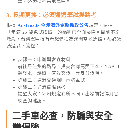
效，必須換考當地駕照。
3. 長期更換：必須通過筆試與路考
根據
Austroads 全澳海外駕照新政公告
規定，過往
「年滿 25 歲免試換照」的福利已全面廢除。目前不論
幾歲，台灣駕照持有者想轉換為澳洲當地駕照，都必須
通過以下流程：
步驟一：申辦與審查材料
前往居住州的路局，提交台灣駕照正本、NAATI
翻譯本、護照、有效簽證，等身分證明。
步驟二：通過交通規則電腦筆試
步驟三：通過實際路考
提醒大家：每州規定有所不同，出發前記得到官
網查詢確認。
二手車必查，防騙與安全
雙保險