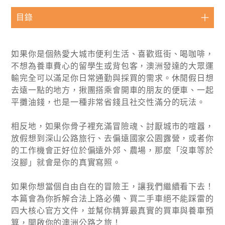
目錄
如果你是個熱愛大城市便利生活、喜歡逛街、喝咖啡，
不想為養車費心的留學生或背包客，澳洲發達的大眾運
輸完全可以滿足你日常通勤與採買的需求。休閒假日想
去遠一點的地方，揪團搭乘會開車的朋友的便車、一起
平攤油錢，也是一種非常省錢且社交性滿分的玩法。
相反地，如果你骨子裡充滿冒險魂、討厭城市的喧囂，
放假想到深山公路旅行、去偏遠國家公園露營，或者你
的工作機會正好位於偏遠外郊、農場，那麼「沒車等於
沒腳」就會是你的真實寫照。
如果你想當個自由自在的冒險王，讓我們繼續看下去！
本篇會為你拆解合法上路必備、買二手車絕不能踩雷的
四大核心官方文件，並幫你精算最真實的買車與養車預
算，開啟你的澳洲公路之旅！