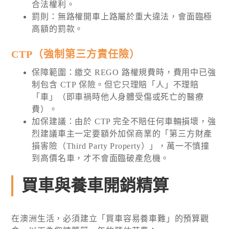
合法權利。
罰則：無路權開車上路屬於重大違法，會面臨極
高額的罰款。
CTP（強制第三方責任險）
保障範圍：繳交 REGO 路權規費時，費用中已強
制包含 CTP 保險。但它只理賠「人」不理賠
「車」（即車禍時他人身體受傷或死亡的醫療
費）。
加保建議：由於 CTP 完全不賠任何車輛損壞，強
烈建議車主一定要額外加保商業的「第三方財產
損害險（Third Party Property）」，萬一不慎撞
到高價名車，才不會面臨破產危機。
買車與養車開銷精算
在澳洲生活，必須建立「買車容易養車難」的預算觀