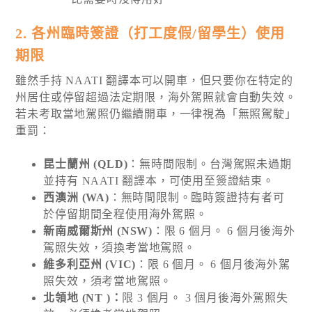
2. 各州臨時簽證（打工度假/留學生）使用
期限
雖然手持 NAATI 翻譯本可以開車，但只要你在特定的
州居住或停留超過法定期限，海外駕照就會自動失效。
若未考取當地駕照仍繼續開車，一律視為「無照駕駛」
重罰：
昆士蘭州 (QLD)
：無時間限制。台灣駕照未過期
並持有 NAATI 翻譯本，可使用至簽證結束。
西澳洲 (WA)
：無時間限制。臨時簽證持有者可
於停留期間全程使用海外駕照。
新南威爾斯州 (NSW)
：限 6 個月。 6 個月後海外
駕照失效，須換考當地駕照。
維多利亞州 (VIC)
：限 6 個月。 6 個月後海外駕
照失效，須考當地駕照。
北領地 (NT )：
限 3 個月。 3 個月後海外駕照失