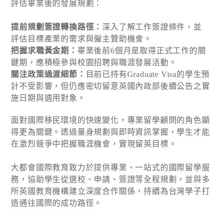
評估畢業後的發展規劃：
提前規劃簽證轉換路徑：
深入了解工作簽證條件，並
評估目標產業的需求與僱主贊助機會。
把握求職黃金期：
畢業後前6個月是取得正式工作的關
鍵期，應積極參與校園招聘與職涯發展活動。
關注政策過渡細節：
目前已持有Graduate Visa的學生預
計不受影響，但仍應密切留意英國內政部後續公告之實
施日期與適用對象。
面對國際移民環境的快速變化，專業留學顧問的角色顯
得更為關鍵。透過量身規劃與即時資訊掌握，學生才能
在激烈競爭中把握職涯機會，實現留英目標。
大都會國際教育致力於提供專業、一站式的國際留學服
務，協助學生從選校、申請、簽證等全程規劃，並與多
所英國教育機構建立深度合作關係，持續為台灣學子打
造通往國際的成功路徑。