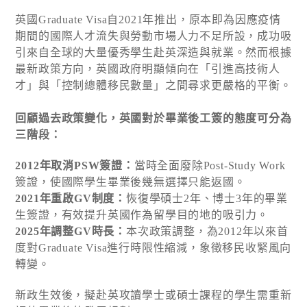
英國Graduate Visa自2021年推出，原本即為因應疫情
期間的國際人才流失與勞動市場人力不足所設，成功吸
引來自全球的大量優秀學生赴英深造與就業。然而根據
最新政策方向，英國政府明顯傾向在「引進高技術人
才」與「控制總體移民數量」之間尋求更嚴格的平衡。
回顧過去政策變化，英國對於畢業後工簽的態度可分為
三階段：
2012年取消PSW簽證：
當時全面廢除Post-Study Work
簽證，使國際學生畢業後幾無選擇只能返國。
2021年重啟GV制度：
恢復學碩士2年、博士3年的畢業
生簽證，有效提升英國作為留學目的地的吸引力。
2025年調整GV時長：
本次政策調整，為2012年以來首
度對Graduate Visa進行時限性縮減，象徵移民收緊風向
轉變。
新政生效後，擬赴英攻讀學士或碩士課程的學生需重新