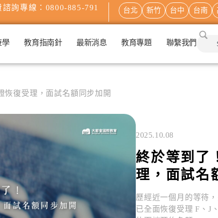
諮詢專線：0800-885-791
台北
新竹
台中
台南
遊學
教育指南針
最新消息
教育專題
聯繫我們
證恢復受理，面試名額同步加開
2025.10.08
終於等到了
理，面試名
歷經近一個月的等待，
已全面恢復受理 F、