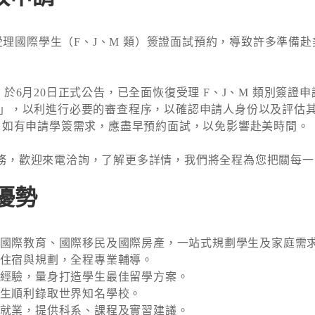
暫停受理國際學生（F、J、M 類）簽證面試預約，導致許多準
）於6月20日正式公告，已全面恢復受理 F、J、M 類別簽
開」，以利進行必要的審查程序，以確認申請人身份以及評估
，如有申請學簽需求，應盡早預約面試，以免影響赴美時間。
務，歡迎來電洽詢，了解更多詳情，我們將全程為您把關每一
優勢
國際教育、國際移民及國際房產，一站式規劃學生及家庭需
住宿與規劃，全程專業輔導。
經驗，量身打造學生最佳留學方案。
生順利錄取世界知名學校。
就業，提供科系、課程及實習建議。