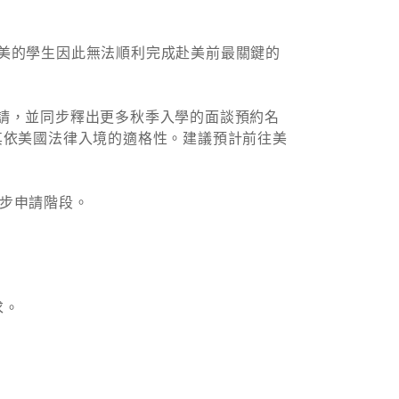
備赴美的學生因此無法順利完成赴美前最關鍵的
證申請，並同步釋出更多秋季入學的面談預約名
其依美國法律入境的適格性。建議預計前往美
步申請階段。
求。