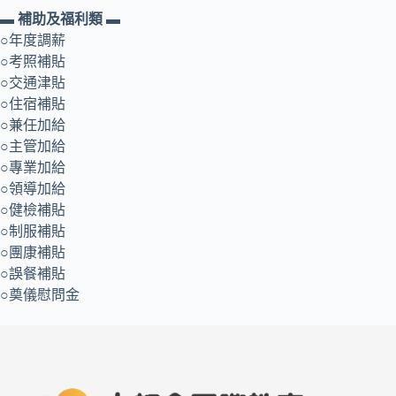
▬ 補助及福利類 ▬
○年度調薪
○考照補貼
○交通津貼
○住宿補貼
○兼任加給
○主管加給
○專業加給
○領導加給
○健檢補貼
○制服補貼
○團康補貼
○誤餐補貼
○奠儀慰問金