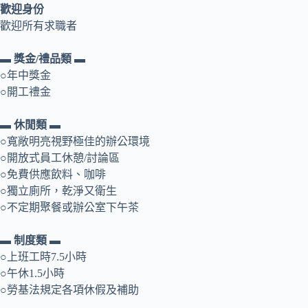
歡迎身份
歡迎所有求職者
▬ 獎金/禮品類 ▬
○年中獎金
○開工禮金
▬ 休閒類 ▬
○寬敞明亮視野極佳的辦公環境
○開放式員工休憩/討論區
○免費供應飲料、咖啡
○獨立廁所，乾淨又衛生
○不定期聚餐或辦公室下午茶
▬ 制度類 ▬
○上班工時7.5小時
○午休1.5小時
○勞基法規定各項休假及補助