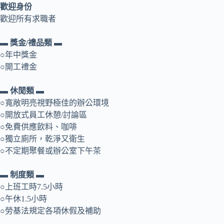
歡迎身份
歡迎所有求職者
▬ 獎金/禮品類 ▬
○年中獎金
○開工禮金
▬ 休閒類 ▬
○寬敞明亮視野極佳的辦公環境
○開放式員工休憩/討論區
○免費供應飲料、咖啡
○獨立廁所，乾淨又衛生
○不定期聚餐或辦公室下午茶
▬ 制度類 ▬
○上班工時7.5小時
○午休1.5小時
○勞基法規定各項休假及補助