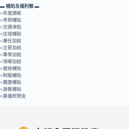
▬ 補助及福利類 ▬
○年度調薪
○考照補貼
○交通津貼
○住宿補貼
○兼任加給
○主管加給
○專業加給
○領導加給
○健檢補貼
○制服補貼
○團康補貼
○誤餐補貼
○奠儀慰問金