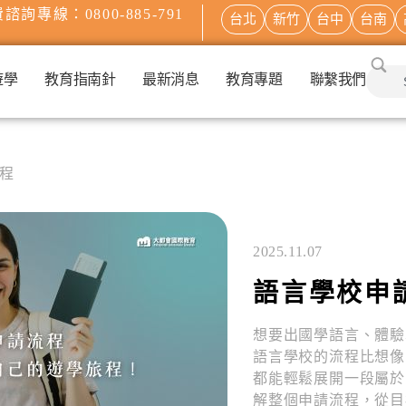
諮詢專線：0800-885-791
台北
新竹
台中
台南
遊學
教育指南針
最新消息
教育專題
聯繫我們
程
2025.11.07
語言學校申
想要出國學語言、體驗
語言學校的流程比想像
都能輕鬆展開一段屬於
解整個申請流程，從目