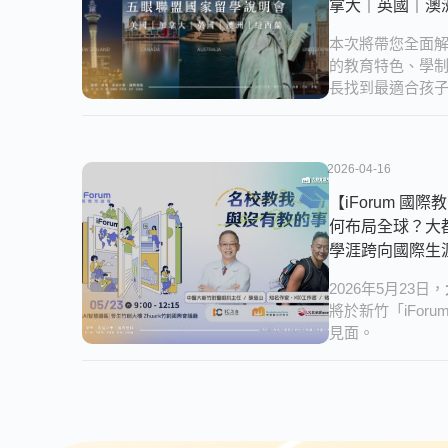
拿大｜英國｜澳
本次將帶您全面
的教育特色、學
長找到最適合孩
2026-04-16
【iForum 國
何布局全球？大
學涯跨向國際生
2026年5月23日，
將於新竹「iFor
見面。