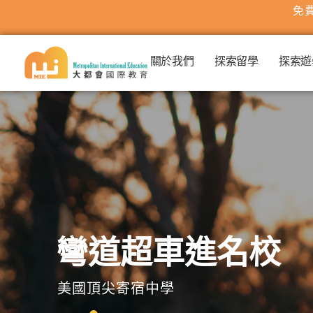
免費
關於我們
探索留學
探索遊
彎道超車進名校
美國頂尖寄宿中學