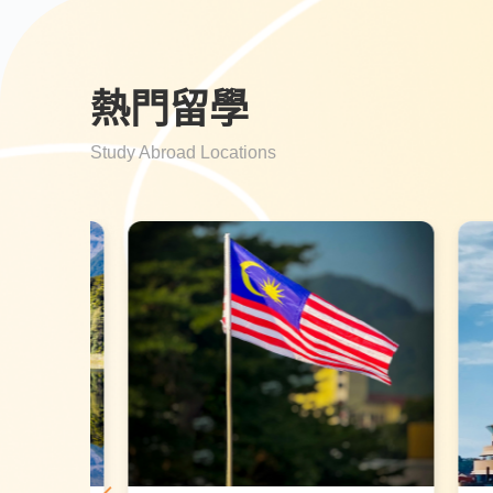
熱門留學
Study Abroad Locations