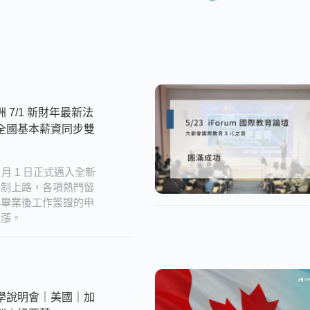
 7/1 新財年最新法
全國基本薪資同步雙
 月 1 日正式邁入全新
新制上路，各項熱門留
與畢業後工作簽證的申
調漲。
學說明會｜美國｜加