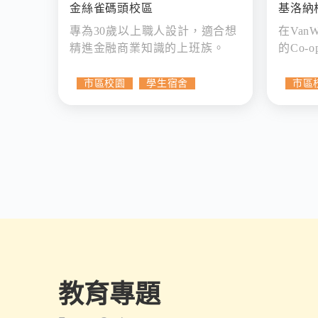
金絲雀碼頭校區
基洛納
專為30歲以上職人設計，適合想
在Van
精進金融商業知識的上班族。
的Co-
市區校園
學生宿舍
市區
教育專題