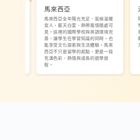
馬來西亞
澳洲 
 13
馬來西亞全年陽光充足、氣候溫暖
陽光
即可入
宜人，藍天白雲、熱帶風情隨處可
學歷
 歲。
見。這裡的國際學校與英語環境完
家。
開始，
善，讓學生在學習知識的同時，也
鬆的
四個
能享受文化探索與生活體驗。馬來
力，
西亞不只是留學的起點，更是一段
充滿色彩、熱情與成長的遊學旅
程。