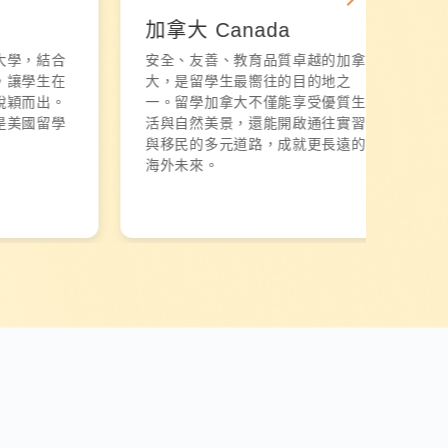
加拿大 Canada
英國
，結合
安全、友善、教育品質卓越的加拿
英國
學生在
大，是留學生最嚮往的目的地之
可的
而出。
一。留學加拿大不僅能享受優質生
牛津
國留學
活與自然美景，還能開啟通往實習
學與
與移民的多元道路，成就更長遠的
學，
海外未來。
點。