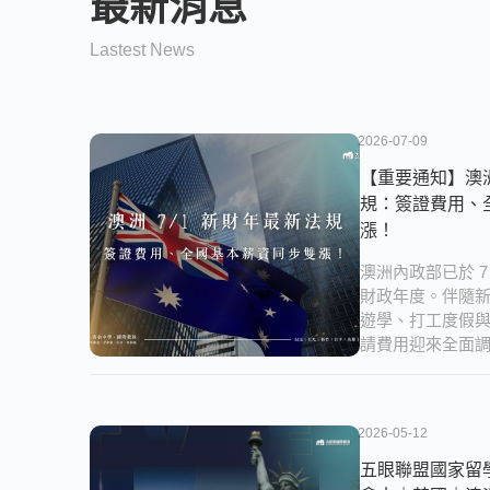
最新消息
Lastest News
2026-07-09
【重要通知】澳洲
規：簽證費用、
漲！
澳洲內政部已於 7
財政年度。伴隨
遊學、打工度假
請費用迎來全面
2026-05-12
五眼聯盟國家留